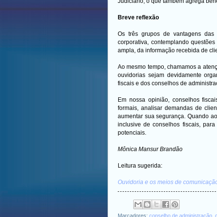
Judiciário, o que também agrega ben
Breve reflexão
Os três grupos de vantagens das 
corporativa, contemplando questões
ampla, da informação recebida de cli
Ao mesmo tempo, chamamos a atenção
ouvidorias sejam devidamente orga
fiscais e dos conselhos de administr
Em nossa opinião, conselhos fiscai
formais, analisar demandas de clie
aumentar sua segurança. Quando aos
inclusive de conselhos fiscais, par
potenciais.
Mônica Mansur Brandão
Leitura sugerida:
Ouvidoria e os meios de comunicação 
Marcadores:
conselho de administração
,