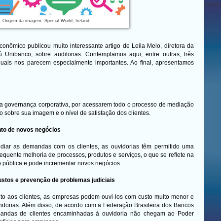
Origem da imagem: Special World, Ireland.
conômico publicou muito interessante artigo de Leila Melo, diretora da
aú Unibanco, sobre auditorias. Contemplamos aqui, entre outras, três
 quais nos parecem especialmente importantes. Ao final, apresentamos
na governança corporativa, por acessarem todo o processo de mediação
o sobre sua imagem e o nível de satisfação dos clientes.
nto de novos negócios
ediar as demandas com os clientes, as ouvidorias têm permitido uma
equente melhoria de processos, produtos e serviços, o que se reflete na
o pública e pode incrementar novos negócios.
stos e prevenção de problemas judiciais
to aos clientes, as empresas podem ouvi-los com custo muito menor e
vidorias. Além disso, de acordo com a Federação Brasileira dos Bancos
andas de clientes encaminhadas à ouvidoria não chegam ao Poder