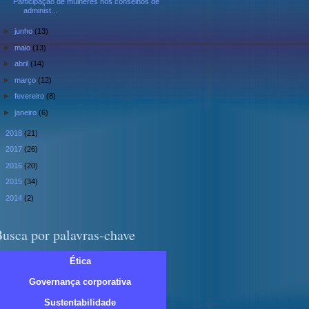
Participação de mulheres nos conselhos de
administ...
►
junho
(13)
►
maio
(13)
►
abril
(14)
►
março
(12)
►
fevereiro
(8)
►
janeiro
(6)
►
2018
(21)
►
2017
(26)
►
2016
(20)
►
2015
(34)
►
2014
(2)
usca por palavras-chave
Ética
Governança corporativa
Sustentabilidade