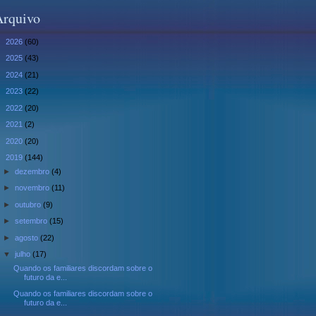
Arquivo
►
2026
(60)
►
2025
(43)
►
2024
(21)
►
2023
(22)
►
2022
(20)
►
2021
(2)
►
2020
(20)
▼
2019
(144)
►
dezembro
(4)
►
novembro
(11)
►
outubro
(9)
►
setembro
(15)
►
agosto
(22)
▼
julho
(17)
Quando os familiares discordam sobre o
futuro da e...
Quando os familiares discordam sobre o
futuro da e...