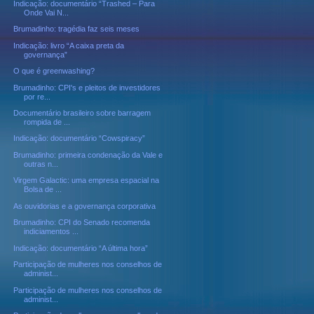
Indicação: documentário “Trashed – Para
Onde Vai N...
Brumadinho: tragédia faz seis meses
Indicação: livro “A caixa preta da
governança”
O que é greenwashing?
Brumadinho: CPI's e pleitos de investidores
por re...
Documentário brasileiro sobre barragem
rompida de ...
Indicação: documentário “Cowspiracy”
Brumadinho: primeira condenação da Vale e
outras n...
Virgem Galactic: uma empresa espacial na
Bolsa de ...
As ouvidorias e a governança corporativa
Brumadinho: CPI do Senado recomenda
indiciamentos ...
Indicação: documentário “A última hora”
Participação de mulheres nos conselhos de
administ...
Participação de mulheres nos conselhos de
administ...