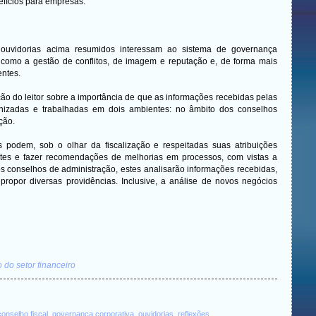
efícios para empresas.
ouvidorias acima resumidos interessam ao sistema de governança
 como a gestão de conflitos, de imagem e reputação e, de forma mais
entes.
 do leitor sobre a importância de que as informações recebidas pelas
nizadas e trabalhadas em dois ambientes: no âmbito dos conselhos
ação.
s podem, sob o olhar da fiscalização e respeitadas suas atribuições
ntes e fazer recomendações de melhorias em processos, com vistas a
 conselhos de administração, estes analisarão informações recebidas,
a propor diversas providências. Inclusive, a análise de novos negócios
do setor financeiro
conselho fiscal
,
governança corporativa
,
ouvidorias
,
reflexões