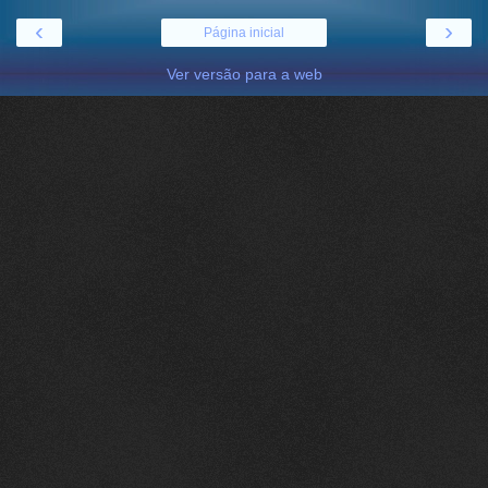
‹
›
Página inicial
Ver versão para a web