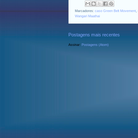
Marcadores:
caso Green Belt Movement
,
Wangari Maathai
Postagens mais recentes
Assinar:
Postagens (Atom)