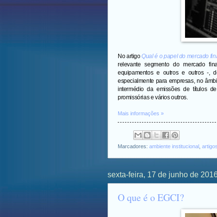
No artigo
Qual é o papel do mercado fin
relevante segmento do mercado finan
equipamentos e outros e outros -, d
especialmente para empresas, no âmbito 
intermédio da emissões de títulos de
promissórias e vários outros.
Mais informações »
Marcadores:
ambiente institucional
,
artigo
sexta-feira, 17 de junho de 201
O que é o EGCI?