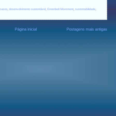
casos
,
desenvolvimento sustentável
,
Greenbelt Movement
,
sustentabilidade
,
Página inicial
Postagens mais antigas