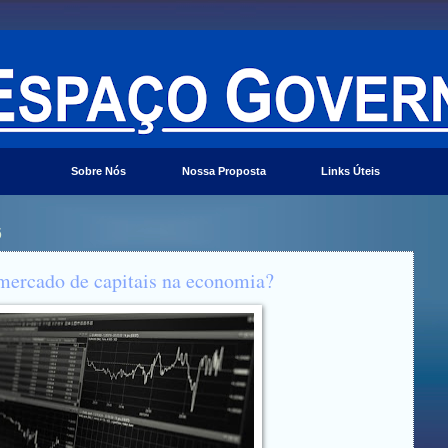
Sobre Nós
Nossa Proposta
Links Úteis
6
 mercado de capitais na economia?