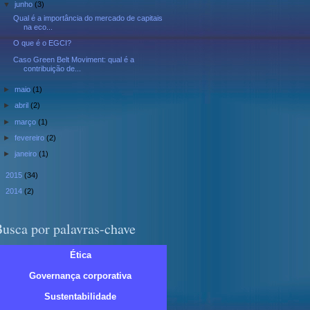
▼
junho
(3)
Qual é a importância do mercado de capitais
na eco...
O que é o EGCI?
Caso Green Belt Moviment: qual é a
contribuição de...
►
maio
(1)
►
abril
(2)
►
março
(1)
►
fevereiro
(2)
►
janeiro
(1)
►
2015
(34)
►
2014
(2)
usca por palavras-chave
Ética
Governança corporativa
Sustentabilidade