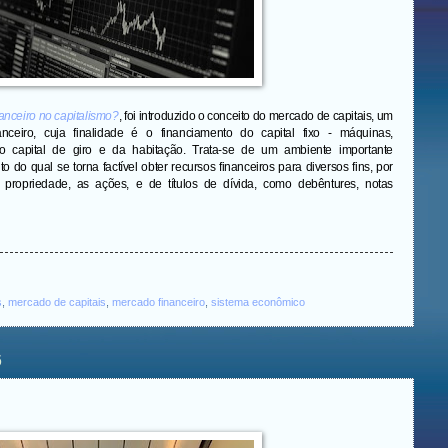
anceiro no capitalismo?
, foi introduzido o conceito do mercado de capitais, um
ceiro, cuja finalidade é o financiamento do capital fixo - máquinas,
o capital de giro e da habitação. Trata-se de um ambiente importante
do qual se torna factível obter recursos financeiros para diversos fins, por
 propriedade, as ações, e de títulos de dívida, como debêntures, notas
s
,
mercado de capitais
,
mercado financeiro
,
sistema econômico
6