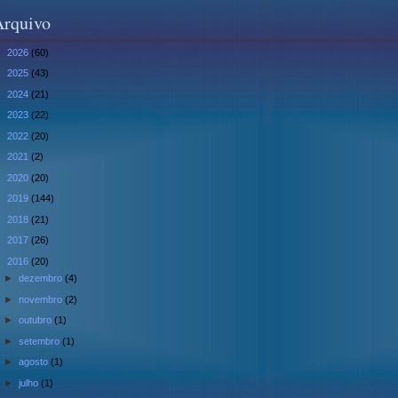
Arquivo
►
2026
(60)
►
2025
(43)
►
2024
(21)
►
2023
(22)
►
2022
(20)
►
2021
(2)
►
2020
(20)
►
2019
(144)
►
2018
(21)
►
2017
(26)
▼
2016
(20)
►
dezembro
(4)
►
novembro
(2)
►
outubro
(1)
►
setembro
(1)
►
agosto
(1)
►
julho
(1)