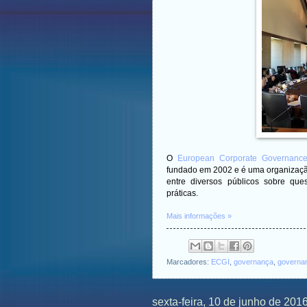
O
European Corporate Governance 
fundado em 2002 e é uma organização 
entre diversos públicos sobre qu
práticas.
Mais informações »
Marcadores:
ECGI
,
governança
,
governan
sexta-feira, 10 de junho de 201