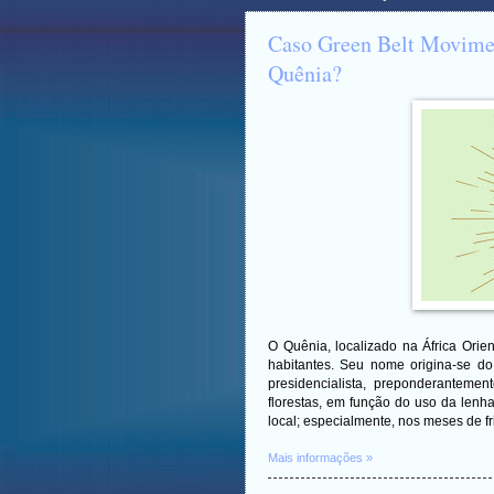
Caso Green Belt Movimen
Quênia?
O Quênia, localizado na África Orie
habitantes. Seu nome origina-se d
presidencialista, preponderantemen
florestas, em função do uso da lenha
local; especialmente, nos meses de fr
Mais informações »