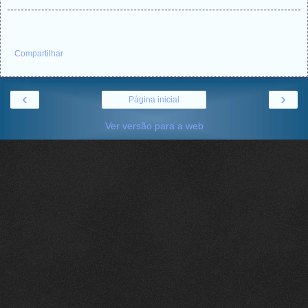
Compartilhar
‹
›
Página inicial
Ver versão para a web