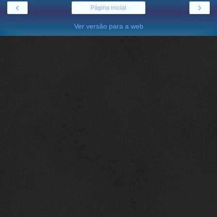
‹
›
Página inicial
Ver versão para a web