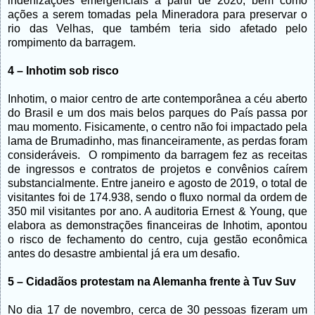
indenizações emergenciais a partir de 2020, bem como
ações a serem tomadas pela Mineradora para preservar o
rio das Velhas, que também teria sido afetado pelo
rompimento da barragem.
4 – Inhotim sob risco
Inhotim, o maior centro de arte contemporânea a céu aberto
do Brasil e um dos mais belos parques do País passa por
mau momento. Fisicamente, o centro não foi impactado pela
lama de Brumadinho, mas financeiramente, as perdas foram
consideráveis. O rompimento da barragem fez as receitas
de ingressos e contratos de projetos e convênios caírem
substancialmente. Entre janeiro e agosto de 2019, o total de
visitantes foi de 174.938, sendo o fluxo normal da ordem de
350 mil visitantes por ano. A auditoria Ernest & Young, que
elabora as demonstrações financeiras de Inhotim, apontou
o risco de fechamento do centro, cuja gestão econômica
antes do desastre ambiental já era um desafio.
5 – Cidadãos protestam na Alemanha frente à Tuv Suv
No dia 17 de novembro, cerca de 30 pessoas fizeram um