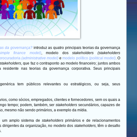
rias da governança?
introduz as quatro principais teorias da governança
simple finance model)
, modelo dos
stakeholders
(stakeholders
 procuradoria
(administrative model)
e
modelo político
(political model)
. O
stakeholders
, que faz o contraponto ao modelo financeiro; juntos ambos
residente nas teorias da governança corporativa. Seus principais
enérica tem públicos relevantes ou estratégicos, ou seja, seus
rios, como sócios, empregados, clientes e fornecedores, sem os quais a
ongo tempo; podem, também, ser
stakeholders
secundários, capazes de
o, mesmo não sendo primários, a exemplo da mídia.
 de um amplo sistema de
stakeholders
primários e de relacionamentos
s dirigentes da organização, no modelo dos
stakeholders,
têm o desafio
s.