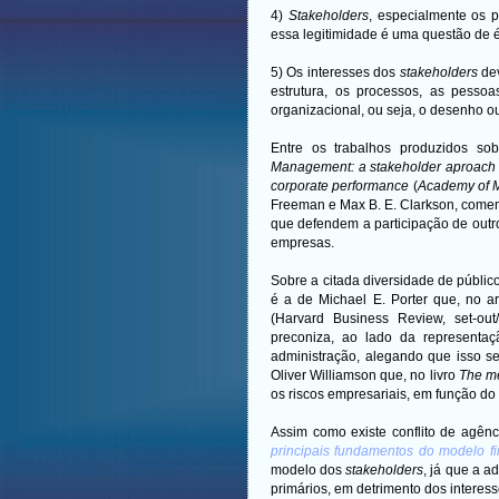
4)
Stakeholders
, especialmente os 
essa legitimidade é uma questão de é
5) Os interesses dos
stakeholders
dev
estrutura, os processos, as pessoa
organizacional, ou seja, o desenho o
Entre os trabalhos produzidos s
Management: a stakeholder aproach
corporate performance
(
Academy of 
Freeman e Max B. E. Clarkson, come
que defendem a participação de out
empresas.
Sobre a citada diversidade de públi
é a de Michael E. Porter que, no a
(Harvard Business Review, set-ou
preconiza, ao lado da representa
administração, alegando que isso se
Oliver Williamson que, no livro
The m
os riscos empresariais, em função do
Assim como existe conflito de agênc
principais fundamentos do modelo f
modelo dos
stakeholders
, já que a 
primários, em detrimento dos interess