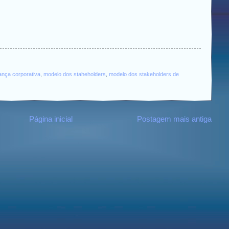
nça corporativa
,
modelo dos staheholders
,
modelo dos stakeholders de
Página inicial
Postagem mais antiga