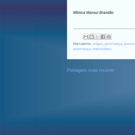
Mônica Mansur Brandão
Marcadores:
artigos
,
governança
,
governa
governança
,
stakeholders
Postagem mais recente