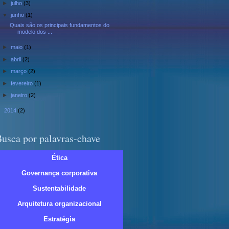
►
julho
(3)
▼
junho
(1)
Quais são os principais fundamentos do
modelo dos ...
►
maio
(1)
►
abril
(2)
►
março
(2)
►
fevereiro
(1)
►
janeiro
(2)
►
2014
(2)
usca por palavras-chave
Ética
Governança corporativa
Sustentabilidade
Arquitetura organizacional
Estratégia