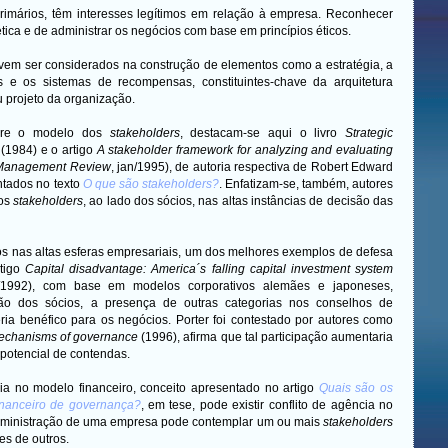
primários, têm interesses legítimos em relação à empresa. Reconhecer
tica e de administrar os negócios com base em princípios éticos.
em ser considerados na construção de elementos como a estratégia, a
s e os sistemas de recompensas, constituintes-chave da arquitetura
u projeto da organização.
obre o modelo dos
stakeholders
, destacam-se aqui o livro
Strategic
(1984) e o artigo
A stakeholder framework for analyzing and evaluating
Management Review
, jan/1995), de autoria respectiva de Robert Edward
ntados no texto
O que são
stakeholders?
. Enfatizam-se, também, autores
ros
stakeholders
, ao lado dos sócios, nas altas instâncias de decisão das
cos nas altas esferas empresariais, um dos melhores exemplos de defesa
rtigo
Capital disadvantage: America´s falling capital investment system
t/1992), com base em modelos corporativos alemães e japoneses,
ção dos sócios, a presença de outras categorias nos conselhos de
ria benéfico para os negócios. Porter foi contestado por autores como
echanisms of governance
(1996), afirma que tal participação aumentaria
 potencial de contendas.
ia no modelo financeiro, conceito apresentado no artigo
Quais são os
inanceiro de governança?
, em tese, pode existir conflito de agência no
administração de uma empresa pode contemplar um ou mais
stakeholders
es de outros.