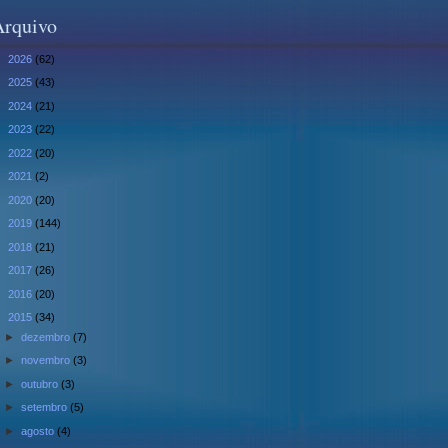
Arquivo
►
2026
(62)
►
2025
(43)
►
2024
(21)
►
2023
(22)
►
2022
(20)
►
2021
(2)
►
2020
(20)
►
2019
(144)
►
2018
(21)
►
2017
(26)
►
2016
(20)
▼
2015
(34)
►
dezembro
(7)
►
novembro
(3)
►
outubro
(3)
►
setembro
(5)
►
agosto
(4)