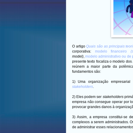
O artigo
Quais são as principais teo
corporativa:
modelo financeiro
(
model)
,
modelo administrativo ou de
presente texto focaliza o modelo dos
reúnem a maior parte da polêmica 
fundamentos são:
1)
Uma organização empresarial g
stakeholders
.
2) Eles podem ser
stakeholders
primá
empresa não consegue operar por l
provocar grandes danos à organizaçã
3) Assim, a empresa constitui-se
complexos a serem administrados. O
de administrar esses relacionamento