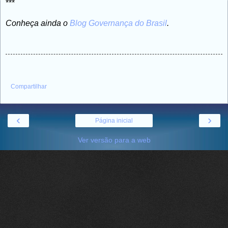
***
Conheça ainda o
Blog Governança do Brasil
.
Compartilhar
‹
›
Página inicial
Ver versão para a web