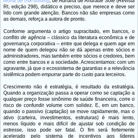
teoria de risk-shifting
, de Adriana de Andrade Solé (Revista
RI, edição 298), didático e preciso, que merece e deve ser
lido com grande atenção. Bancos não são empresas como
as demais, reforça a autora de pronto.
Conforme argumenta o artigo supracitado, em bancos, o
conflito de agência
– clássico da literatura econômica e de
governança corporativa – entre que delega e quem age em
nome de quem delegou não se dá apenas entre sócios e
administradores, mas também entre sócios e credores, bem
como entre bancos e a sociedade. Acrescentamos: com um
agravante, já que o ecossistema de garantias e a relevância
sistêmica podem
empurrar
parte do custo para terceiros.
Crescimento não é estratégia, é resultado da estratégia.
Quando a organização passa a operar como se captação a
qualquer preço fosse sinônimo de saúde financeira, corre o
risco de confundir volume com solidez. E, em um banco,
quando o passivo (captação) se move rapidamente, mas o
ativo (carteira, investimentos, estruturas) é mais lento,
menos líquido e mais difícil de ajustar sob condição de
estresse, isso pode ser fatal. O fim será fortemente
acelerado pelo sistema de incentivos aos líderes