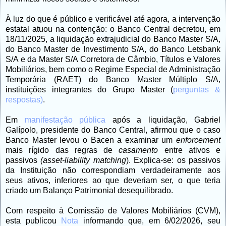
À luz do que é público e verificável até agora, a intervenção
estatal atuou na contenção: o Banco Central decretou, em
18/11/2025, a liquidação extrajudicial do Banco Master S/A,
do Banco Master de Investimento S/A, do Banco Letsbank
S/A e da Master S/A Corretora de Câmbio, Títulos e Valores
Mobiliários, bem como o Regime Especial de Administração
Temporária (RAET) do Banco Master Múltiplo S/A,
instituições integrantes do Grupo Master (
perguntas &
respostas)
.
Em
manifestação pública
após a liquidação, Gabriel
Galípolo, presidente do Banco Central, afirmou que o caso
Banco Master levou o Bacen a examinar
um
enforcement
mais rígido das regras de
casamento
entre ativos e
passivos
(asset-liability matching
). Explica-se: os passivos
da Instituição não correspondiam verdadeiramente aos
seus ativos, inferiores ao que deveriam ser, o que teria
criado um Balanço Patrimonial desequilibrado.
Com respeito à Comissão de Valores Mobiliários (CVM),
esta publicou
Nota
informando que, em 6/02/2026, seu