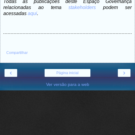
Todas as publicações deste Espaço Governança
relacionadas ao tema
stakeholders
podem ser
acessadas
aqui
.
Compartilhar
‹
›
Página inicial
Ver versão para a web