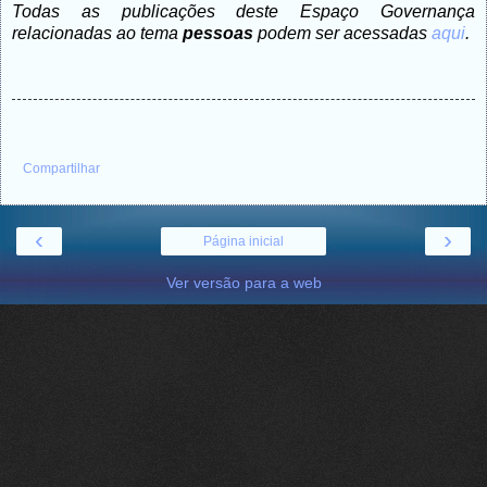
Todas as publicações deste Espaço Governança
relacionadas ao tema
pessoas
podem ser acessadas
aqui
.
Compartilhar
‹
›
Página inicial
Ver versão para a web