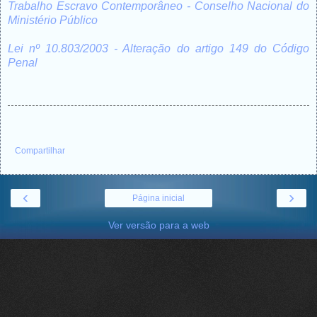
Trabalho Escravo Contemporâneo - Conselho Nacional do
Ministério Público
Lei nº 10.803/2003 - Alteração do artigo 149 do Código
Penal
Compartilhar
‹
›
Página inicial
Ver versão para a web