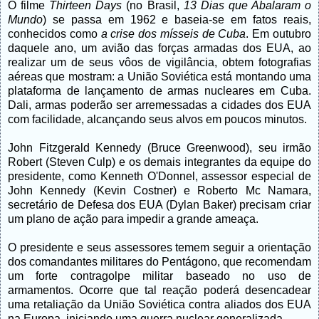
O filme
Thirteen Days
(no Brasil,
13 Dias que Abalaram o
Mundo
) se passa em 1962 e baseia-se em fatos reais,
conhecidos como
a crise dos mísseis de Cuba
. Em outubro
daquele ano, um avião das forças armadas dos EUA, ao
realizar um de seus vôos de vigilância, obtem fotografias
aéreas que mostram: a União Soviética está montando uma
plataforma de lançamento de armas nucleares em Cuba.
Dali, armas poderão ser arremessadas a cidades dos EUA
com facilidade, alcançando seus alvos em poucos minutos.
John Fitzgerald Kennedy (Bruce Greenwood), seu irmão
Robert (Steven Culp) e os demais integrantes da equipe do
presidente, como Kenneth O'Donnel, assessor especial de
John Kennedy (Kevin Costner) e Roberto Mc Namara,
secretário de Defesa dos EUA (Dylan Baker) precisam criar
um plano de ação
para impedir a grande ameaça.
O presidente e seus assessores temem seguir a orientação
dos comandantes militares do Pentágono, que recomendam
um forte contragolpe militar baseado no uso de
armamentos. Ocorre que tal reação poderá desencadear
uma retaliação da União Soviética contra aliados dos EUA
na Europa, iniciando uma guerra nuclear generalizada.