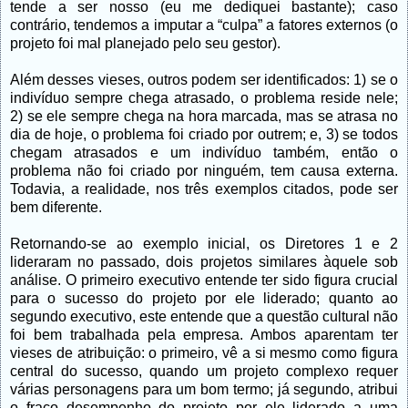
tende a ser nosso (eu me dediquei bastante); caso
contrário, tendemos a imputar a “culpa” a fatores externos (o
projeto foi mal planejado pelo seu gestor).
Além desses vieses, outros podem ser identificados: 1) se o
indivíduo sempre chega atrasado, o problema reside nele;
2) se ele sempre chega na hora marcada, mas se atrasa no
dia de hoje, o problema foi criado por outrem; e, 3) se todos
chegam atrasados e um indivíduo também, então o
problema não foi criado por ninguém, tem causa externa.
Todavia, a realidade, nos três exemplos citados, pode ser
bem diferente.
Retornando-se ao exemplo inicial, os Diretores 1 e 2
lideraram no passado, dois projetos similares àquele sob
análise. O primeiro executivo entende ter sido figura crucial
para o sucesso do projeto por ele liderado; quanto ao
segundo executivo, este entende que a questão cultural não
foi bem trabalhada pela empresa. Ambos aparentam ter
vieses de atribuição: o primeiro, vê a si mesmo como figura
central do sucesso, quando um projeto complexo requer
várias personagens para um bom termo; já segundo, atribui
o fraco desempenho do projeto por ele liderado a uma