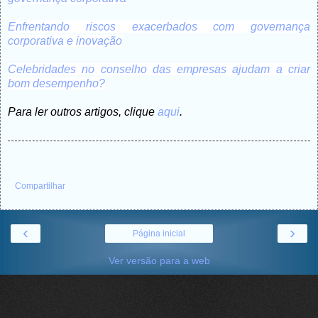
Enfrentando riscos exacerbados com governança
corporativa e inovação
Celebridades no conselho das empresas ajudam a criar
bom desempenho?
Para ler outros artigos, clique
aqui
.
Compartilhar
‹
›
Página inicial
Ver versão para a web