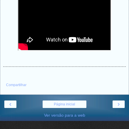
Compartilhar
‹
›
Página inicial
Ver versão para a web